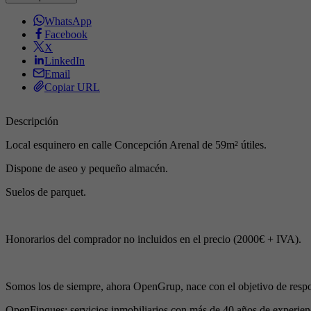
WhatsApp
Facebook
X
LinkedIn
Email
Copiar URL
Descripción
Local esquinero en calle Concepción Arenal de 59m² útiles.
Dispone de aseo y pequeño almacén.
Suelos de parquet.
Honorarios del comprador no incluidos en el precio (2000€ + IVA).
Somos los de siempre, ahora OpenGrup, nace con el objetivo de respo
OpenFinques: servicios inmobiliarios con más de 40 años de experien