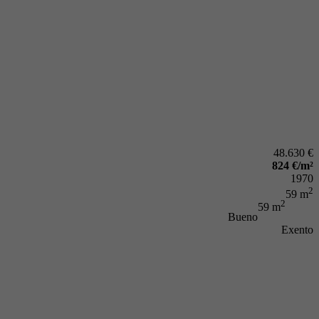
48.630 €
824 €/m²
1970
2
59 m
2
59 m
Bueno
Exento