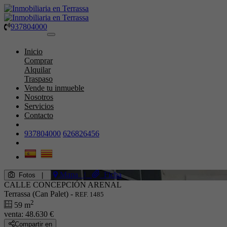
937804000
Toggle
navigation
Inicio
Comprar
Alquilar
Traspaso
Vende tu inmueble
Nosotros
Servicios
Contacto
937804000
626826456
Mapa
|
Ficha
Fotos
|
CALLE CONCEPCIÓN ARENAL
Terrassa (Can Palet) -
REF. 1485
2
59 m
venta:
48.630 €
Compartir en