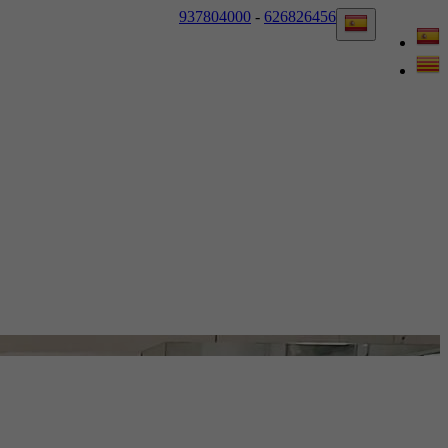
937804000
-
626826456