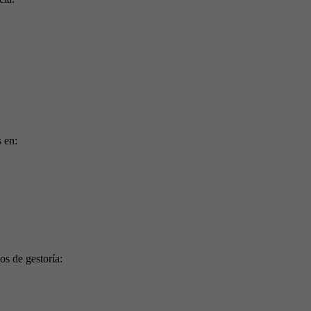
 en:
os de gestoría: