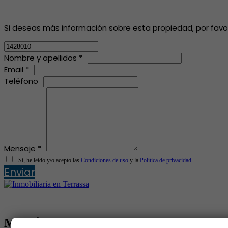
Si deseas más información sobre esta propiedad, por favor, 
Nombre y apellidos *
Email *
Teléfono
Mensaje *
Sí, he leído y/o acepto las
Condiciones de uso
y la
Política de privacidad
Enviar
MENÚ