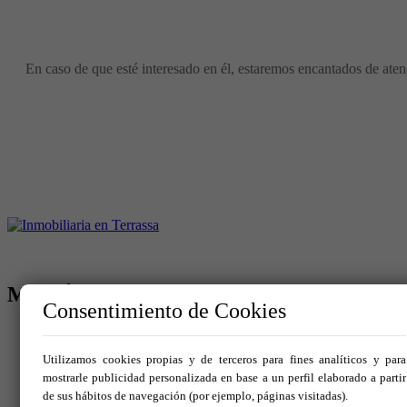
En caso de que esté interesado en él, estaremos encantados de atend
MENÚ
Consentimiento de Cookies
Inicio
Comprar
Utilizamos cookies propias y de terceros para fines analíticos y para
Alquilar
mostrarle publicidad personalizada en base a un perfil elaborado a partir
Traspaso
de sus hábitos de navegación (por ejemplo, páginas visitadas).
Vende tu inmueble