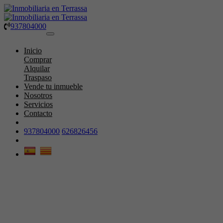
937804000
Toggle
navigation
Inicio
Comprar
Alquilar
Traspaso
Vende tu inmueble
Nosotros
Servicios
Contacto
937804000
626826456