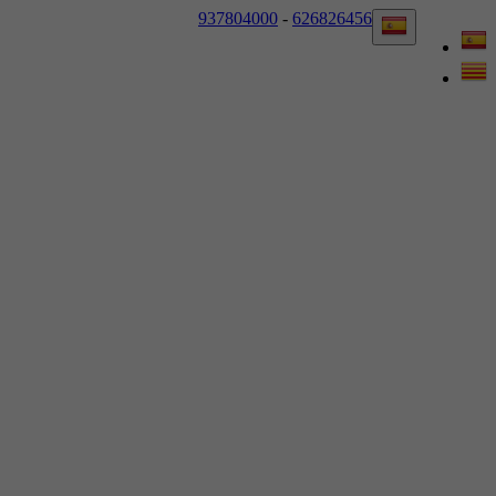
937804000
-
626826456